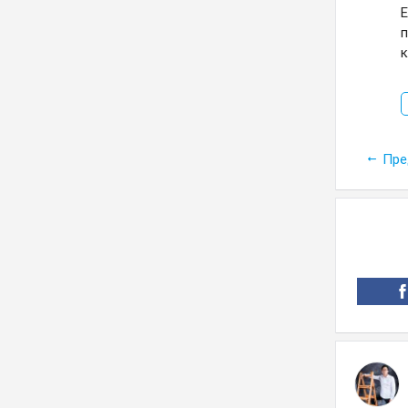
Е
п
к
Пре