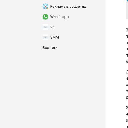
Реклама в соцсетях
What's app
VK
З
п
SMM
п
Все теги
п
п
в
Д
н
о
с
д
Э
н
з
п