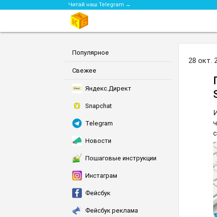
Читай наш Telegram →
Популярное
28 окт. 
Свежее
Яндекс.Директ
Snapchat
И
ч
Telegram
с
Новости
Пошаговые инструкции
Инстаграм
Фейсбук
Фейсбук реклама